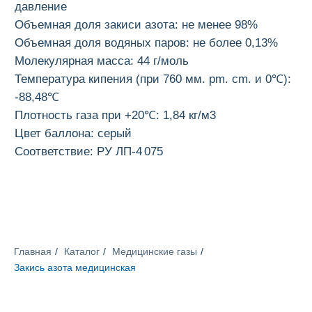
Цвет баллона:
серый
Соответствие:
РУ ЛП-4 075
Применение
В криотерапии:
Медицинская закись азота
используется для проведения криотерапии.
При помощи неё разрушают аномальные
ткани, такие как бородавки, папилломы
Главная
/
Каталог
/
Медицинские газы
/
и другие образования.
Закись азота медицинская
В дерматологии:
Закись азота применяется
для удаления кожных образований, таких
как родинки, кератозы, мозоли и другие