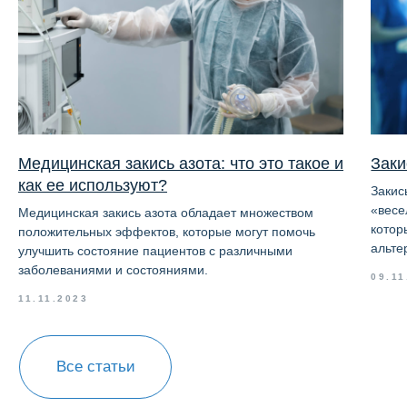
Блог
Наборы для проведения
кислородной терапии
Отзывы
Контакты
Согласие на обработку персональных данных
Политика конфиденциальности
Медицинская закись азота: что это такое и
Заки
Договор оферты
как ее используют?
Закис
© 2026 ООО «Селенфарм»
«весе
Медицинская закись азота обладает множеством
котор
положительных эффектов, которые могут помочь
альте
улучшить состояние пациентов с различными
заболеваниями и состояниями.
09.11
11.11.2023