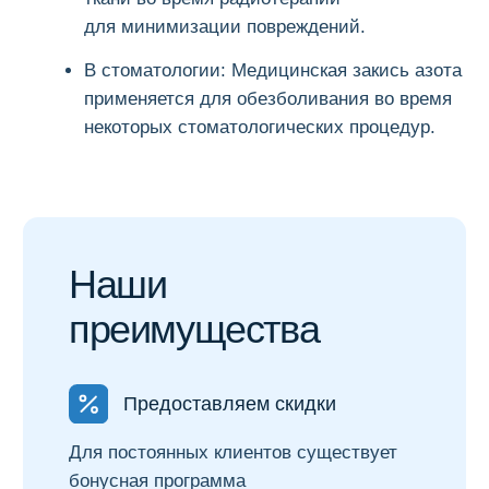
а также баллоны под них
С нами можно заработать
Рекомендуйте нас друзьям и получайте 6%
от каждой совершённой сделки
Нужна помощь с выбором?
Наши специалисты с удовольствием ответят
на все вопросы и подробно
проконсультируют вас. Заполните форму
и мы оперативно свяжемся с вами.
+7
Я согласен(а) с
Политикой
конфиденциальности
.