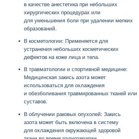
применяется для обезболивания во время
некоторых стоматологических процедур.
Наши
преимущества
Предоставляем скидки
Для постоянных клиентов существует
бонусная программа
Гибкий подход
У нас нет готовых решений. Мы
изучаем каждый запрос отдельно
Широкий ассортимент
Предлагаем не только чистые
медицинские газы, но и газовые смеси,