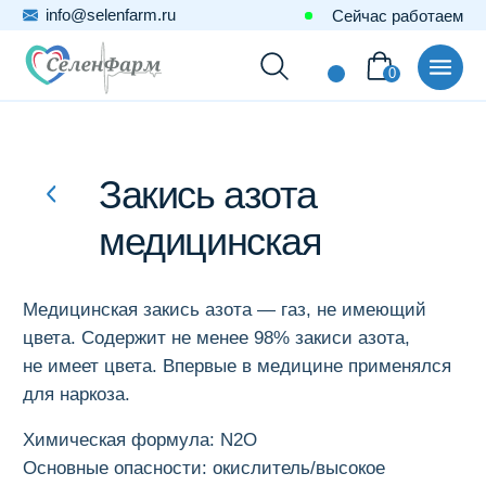
info@selenfarm.ru
Сейчас работаем
0
Закись азота
медицинская
Медицинская закись азота — газ, не имеющий
цвета. Содержит не менее 98% закиси азота,
не имеет цвета. Впервые в медицине применялся
для наркоза.
Химическая формула:
N2O
Основные опасности:
окислитель/высокое
давление
Объемная доля закиси азота:
не менее 98%
Объемная доля водяных паров:
не более 0,13%
Молекулярная масса:
44
г/моль
Температура кипения (при 760 мм. pm. cm. и 0℃):
-88,48℃
Плотность газа при +20℃:
1,84 кг/м3