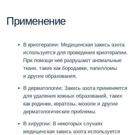
дерматологические проблемы.
В хирургии:
В некоторых случаях
медицинская закись азота используется
в качестве анестетика при небольших
хирургических процедурах или
для уменьшения боли при удалении мелких
образований.
В косметологии:
Применяется для
устранения небольших косметических
дефектов на коже лица и тела.
В травматологии и спортивной медицине:
Медицинская закись азота может
использоваться для охлаждения
и обезболивания травмированных тканей или
суставов.
В облучении раковых опухолей:
Закись
азота может быть включена в систему
для охлаждения окружающей здоровой
ткани во время радиотерапии
для минимизации повреждений.
В стоматологии:
Медицинская закись азота