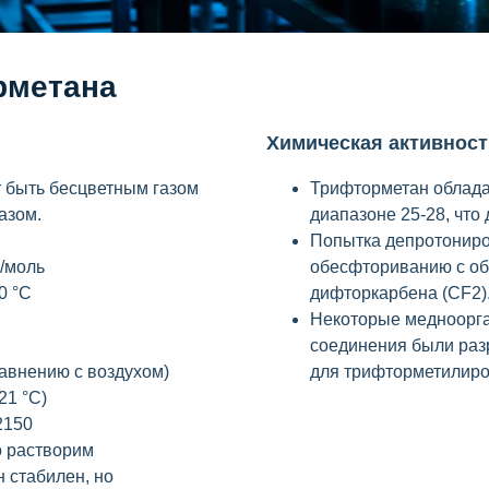
рметана
Химическая активност
 быть бесцветным газом
Трифторметан облада
азом.
диапазоне 25-28, что
Попытка депротониро
г/моль
обесфториванию с об
0 °C
дифторкарбена (CF2)
Некоторые медноорга
соединения были раз
равнению с воздухом)
для трифторметилиро
21 °C)
2150
о растворим
 стабилен, но