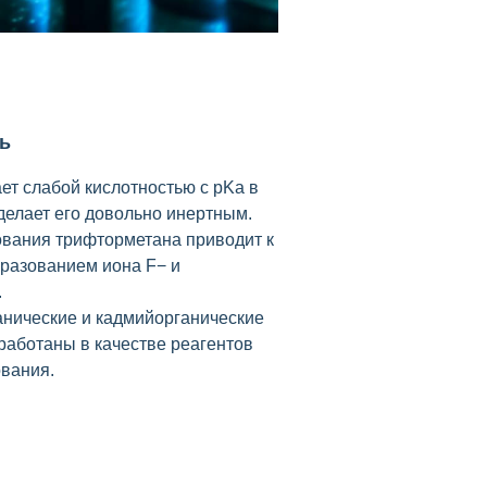
ь
ет слабой кислотностью с pKa в
 делает его довольно инертным.
вания трифторметана приводит к
разованием иона F− и
.
нические и кадмийорганические
работаны в качестве реагентов
вания.