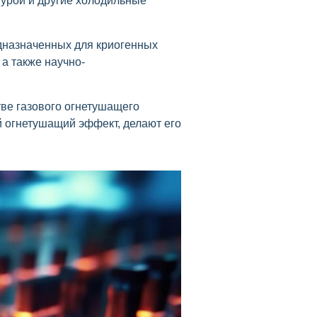
турой и другие холодильные
едназначенных для криогенных
а также научно-
ве газового огнетушащего
ий огнетушащий эффект, делают его