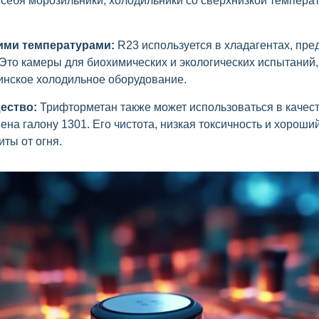
 себя морозильники, холодильники со сверхнизкой темпера
ими температурами:
R23 используется в хладагентах, пр
Это камеры для биохимических и экологических испытаний, 
инское холодильное оборудование.
ество:
Трифторметан также может использоваться в качест
ена галону 1301. Его чистота, низкая токсичность и хорош
ты от огня.