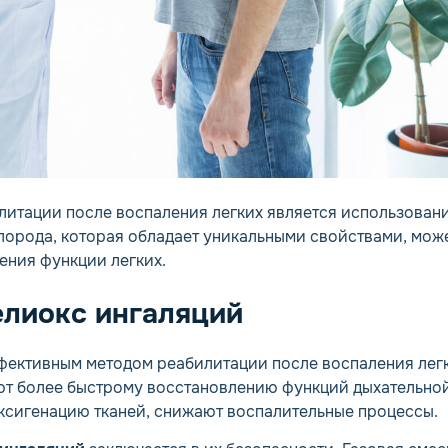
литации после воспаления легких является использован
слорода, которая обладает уникальными свойствами, мож
ения функции легких.
елиокс ингаляций
фективным методом реабилитации после воспаления легк
т более быстрому восстановлению функций дыхательной
оксигенацию тканей, снижают воспалительные процессы.