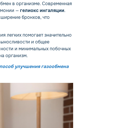
обмен в организме. Современная
евмонии —
гелиокс ингаляции
.
сширение бронхов, что
ия легких помогает значительно
выносливости и общее
сности и минимальных побочных
на организм.
способ улучшения газообмена