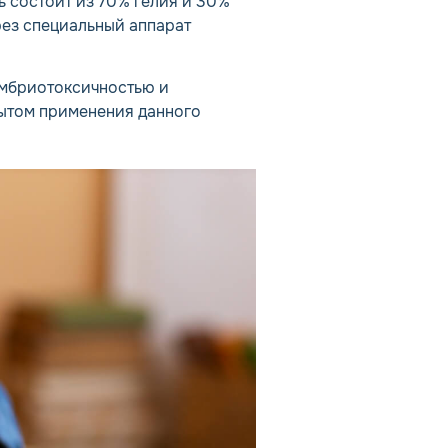
ь состоит из 70% гелия и 30%
рез специальный аппарат
эмбриотоксичностью и
пытом применения данного