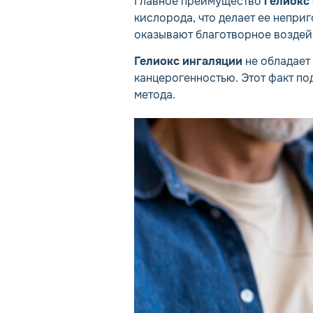
Главное преимущество
гелиокс
кислорода, что делает ее непри
оказывают благотворное воздейс
Гелиокс ингаляции
не обладает
канцерогенностью. Этот факт п
метода.