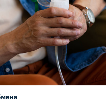
бмена