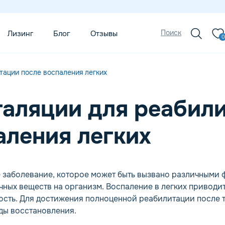
Поиск
Лизинг
Блог
Отзывы
0
тации после воспаления легких
галяции для реабил
аления легких
 заболевание, которое может быть вызвано различными 
чных веществ на организм. Воспаление в легких приводи
бость. Для достижения полноценной реабилитации после
ды восстановления.