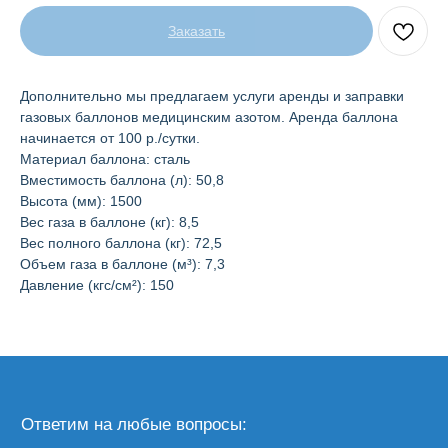
Заказать
Дополнительно мы предлагаем услуги аренды и заправки
газовых баллонов медицинским азотом. Аренда баллона
начинается от 100 р./сутки.
Материал баллона: сталь
Ответим на любые вопросы:
Вместимость баллона (л): 50,8
+7 495 223-92-30
Высота (мм): 1500
Вес газа в баллоне (кг): 8,5
Вес полного баллона (кг): 72,5
Ждём ваших предложений:
Объем газа в баллоне (м³): 7,3
info@selenfarm.ru
Давление (кгс/см²): 150
Заказать звонок