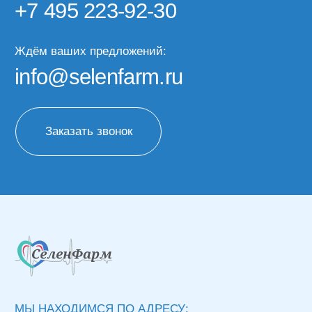
МЫ НАХОДИМСЯ ПО АДРЕСУ:
Москва, ул. Средняя Калитниковская 26/27с1
(офис 603)
Римская, Нижегородская, Площадь Ильича
пн-пт 09:00-18:00
КАТАЛОГ
КЛИЕНТАМ
Медицинские газы
О компании
Газы марки 7.0
Доставка и оплата
Газовые баллоны
Часто задаваемые
вопросы
Жидкие (криогенные)
газы
Лизинг баллонов
Блог
Наборы для проведения
кислородной терапии
Отзывы
Контакты