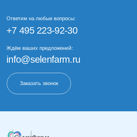
МЫ НАХОДИМСЯ ПО АДРЕСУ:
Москва, ул. Средняя Калитниковская 26/27с1
(офис 603)
Римская, Нижегородская, Площадь Ильича
пн-пт 09:00-18:00
КАТАЛОГ
КЛИЕНТАМ
Медицинские газы
О компании
Газы марки 7.0
Доставка и оплата
Газовые баллоны
Часто задаваемые
вопросы
Жидкие (криогенные)
газы
Лизинг баллонов
Блог
Наборы для проведения
кислородной терапии
Отзывы
Контакты