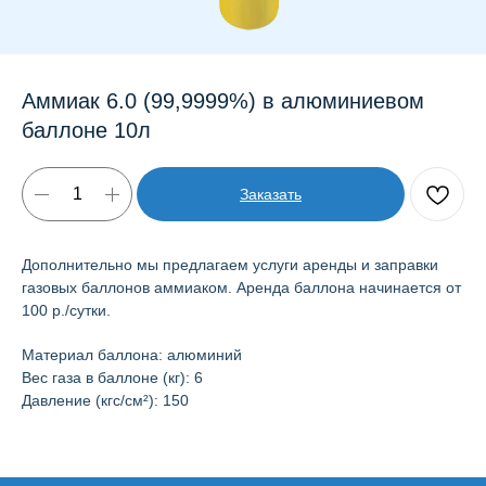
Аммиак 6.0 (99,9999%) в алюминиевом
баллоне 10л
Заказать
Ответим на любые вопросы:
Дополнительно мы предлагаем услуги аренды и заправки
+7 495 223-92-30
газовых баллонов аммиаком. Аренда баллона начинается от
100 р./сутки.
Ждём ваших предложений:
info@selenfarm.ru
Материал баллона: алюминий
Вес газа в баллоне (кг): 6
Давление (кгс/см²): 150
Заказать звонок